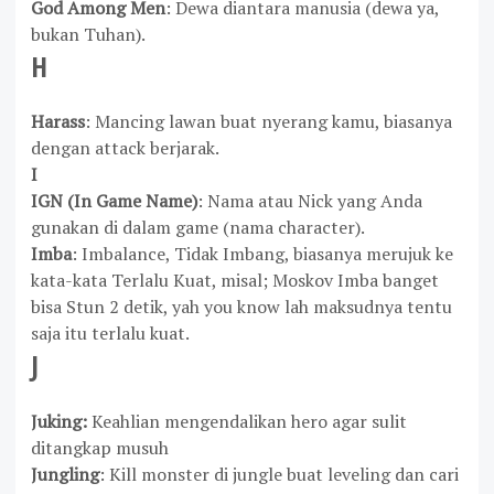
God Among Men
: Dewa diantara manusia (dewa ya,
bukan Tuhan).
H
Harass
: Mancing lawan buat nyerang kamu, biasanya
dengan attack berjarak.
I
IGN (In Game Name)
: Nama atau Nick yang Anda
gunakan di dalam game (nama character).
Imba
: Imbalance, Tidak Imbang, biasanya merujuk ke
kata-kata Terlalu Kuat, misal; Moskov Imba banget
bisa Stun 2 detik, yah you know lah maksudnya tentu
saja itu terlalu kuat.
J
Juking:
Keahlian mengendalikan hero agar sulit
ditangkap musuh
Jungling
: Kill monster di jungle buat leveling dan cari