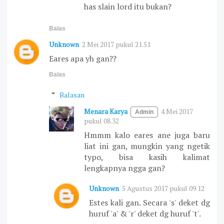
has slain lord itu bukan?
Balas
Unknown
2 Mei 2017 pukul 21.51
Eares apa yh gan??
Balas
Balasan
Menara Karya
4 Mei 2017
pukul 08.32
Hmmm kalo eares ane juga baru
liat ini gan, mungkin yang ngetik
typo, bisa kasih kalimat
lengkapnya ngga gan?
Unknown
5 Agustus 2017 pukul 09.12
Estes kali gan. Secara 's' deket dg
huruf 'a' & 'r' deket dg huruf 't'.