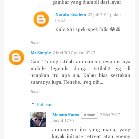
gambar yang diambil dari layar
Naruto Readers
23 Juli 2017 pukul
03.32
Kalo SSI spek-spek iblis 😂😄
Balas
Mr Simple
2 Mei 2017 pukul 07.23
Gan. Tolong istilah announcer respons nya
mobile legends dong... Istilah2 yg di
ucapkan itu apa aja. Kalau bisa sertakan
suaranya juga. Hehehe...req nih....
Balas
Balasan
Menara Karya
2 Mei 2017
pukul 17.30
announcer itu yang mana, yang
kayak initiate retreat atau enemy