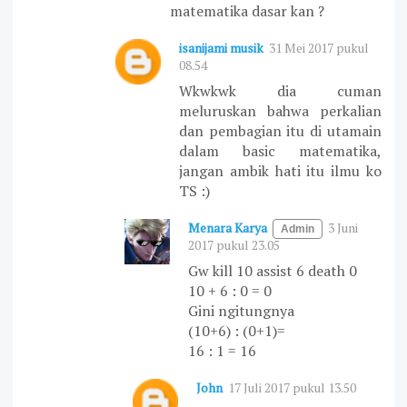
matematika dasar kan ?
isanijami musik
31 Mei 2017 pukul
08.54
Wkwkwk dia cuman
meluruskan bahwa perkalian
dan pembagian itu di utamain
dalam basic matematika,
jangan ambik hati itu ilmu ko
TS :)
Menara Karya
3 Juni
2017 pukul 23.05
Gw kill 10 assist 6 death 0
10 + 6 : 0 = 0
Gini ngitungnya
(10+6) : (0+1)=
16 : 1 = 16
John
17 Juli 2017 pukul 13.50