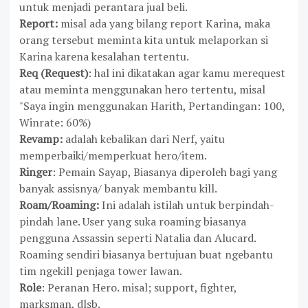
untuk menjadi perantara jual beli.
Report:
misal ada yang bilang report Karina, maka
orang tersebut meminta kita untuk melaporkan si
Karina karena kesalahan tertentu.
Req (Request)
: hal ini dikatakan agar kamu merequest
atau meminta menggunakan hero tertentu, misal
"Saya ingin menggunakan Harith, Pertandingan: 100,
Winrate: 60%)
Revamp:
adalah kebalikan dari Nerf, yaitu
memperbaiki/memperkuat hero/item.
Ringer
: Pemain Sayap, Biasanya diperoleh bagi yang
banyak assisnya/ banyak membantu kill.
Roam/Roaming
:
Ini adalah istilah untuk berpindah-
pindah lane. User yang suka roaming biasanya
pengguna Assassin seperti Natalia dan Alucard.
Roaming sendiri biasanya bertujuan buat ngebantu
tim ngekill penjaga tower lawan.
Role
: Peranan Hero. misal; support, fighter,
marksman, dlsb.