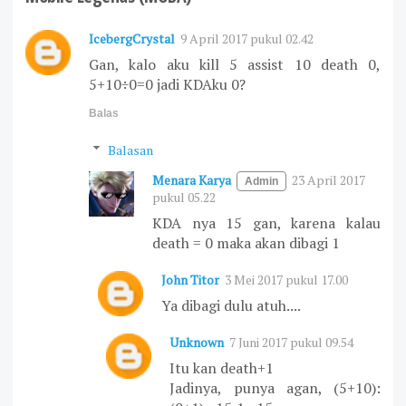
IcebergCrystal
9 April 2017 pukul 02.42
Gan, kalo aku kill 5 assist 10 death 0,
5+10÷0=0 jadi KDAku 0?
Balas
Balasan
Menara Karya
23 April 2017
pukul 05.22
KDA nya 15 gan, karena kalau
death = 0 maka akan dibagi 1
John Titor
3 Mei 2017 pukul 17.00
Ya dibagi dulu atuh....
Unknown
7 Juni 2017 pukul 09.54
Itu kan death+1
Jadinya, punya agan, (5+10):