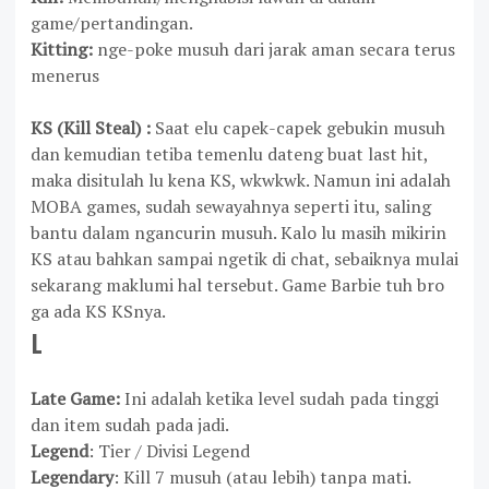
game/pertandingan.
Kitting:
nge-poke musuh dari jarak aman
secara terus
menerus
KS
(Kill Steal) :
Saat elu capek-capek gebukin musuh
dan kemudian tetiba temenlu dateng buat last hit,
maka disitulah lu kena KS, wkwkwk. Namun ini adalah
MOBA games, sudah sewayahnya seperti itu, saling
bantu dalam ngancurin musuh. Kalo lu masih mikirin
KS atau bahkan sampai ngetik di chat, sebaiknya mulai
sekarang maklumi hal tersebut. Game Barbie tuh bro
ga ada KS KSnya.
L
Late Game:
I
ni adalah ketika level sudah pada tinggi
dan item sudah pada jadi.
Legend
: Tier / Divisi Legend
Legendary
: Kill 7 musuh (atau lebih) tanpa mati.