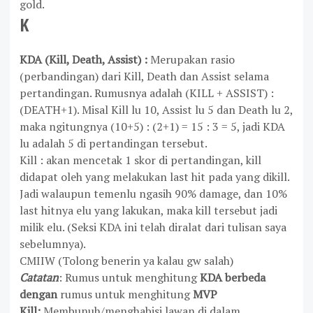
gold.
K
KDA
(Kill, Death, Assist) :
Merupakan rasio
(perbandingan) dari Kill, Death dan Assist selama
pertandingan. Rumusnya adalah (KILL + ASSIST) :
(DEATH+1). Misal Kill lu 10, Assist lu 5 dan Death lu 2,
maka ngitungnya (10+5) : (2+1) = 15 : 3 = 5, jadi KDA
lu adalah 5 di pertandingan tersebut.
Kill
: akan mencetak 1 skor di pertandingan, kill
didapat oleh yang melakukan last hit pada yang dikill.
Jadi walaupun temenlu ngasih 90% damage, dan 10%
last hitnya elu yang lakukan, maka kill tersebut jadi
milik elu. (Seksi KDA ini telah diralat dari tulisan saya
sebelumnya).
CMIIW (Tolong benerin ya kalau gw salah)
Catatan
: Rumus untuk menghitung
KDA berbeda
dengan
rumus untuk menghitung
MVP
Kill:
Membunuh/menghabisi lawan di dalam