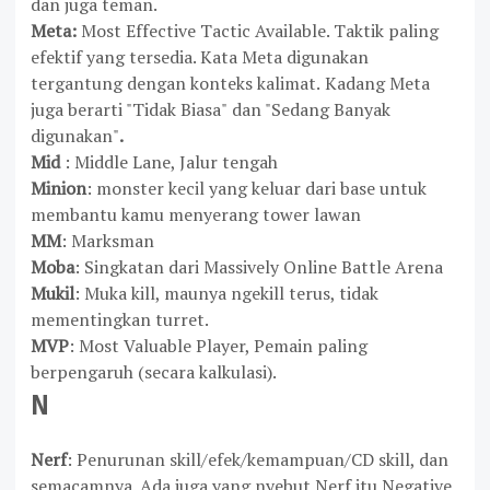
dan juga teman.
Meta:
Most Effective Tactic Available. Taktik paling
efektif yang tersedia. Kata Meta digunakan
tergantung dengan konteks kalimat.
Kadang Meta
juga berarti "Tidak Biasa"
dan "Sedang Banyak
digunakan"
.
Mid
: Middle Lane, Jalur tengah
Minion
: monster kecil yang keluar dari base untuk
membantu kamu menyerang tower lawan
MM
: Marksman
Moba
: Singkatan dari Massively Online Battle Arena
Mukil
: Muka kill, maunya ngekill terus, tidak
mementingkan turret.
MVP
: Most Valuable Player, Pemain paling
berpengaruh (secara kalkulasi).
N
Nerf
: Penurunan skill/efek/kemampuan/CD skill, dan
semacamnya. Ada juga yang nyebut Nerf itu Negative