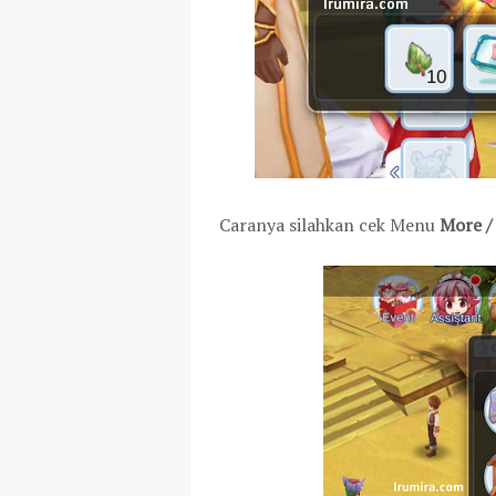
Caranya silahkan cek Menu
More /