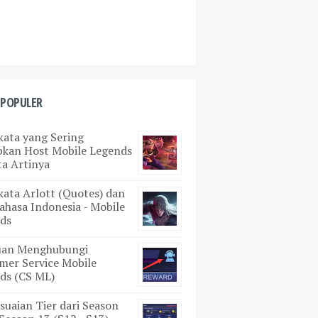
 POPULER
kata yang Sering
pkan Host Mobile Legends
ta Artinya
kata Arlott (Quotes) dan
ahasa Indonesia - Mobile
ds
uan Menghubungi
mer Service Mobile
ds (CS ML)
suaian Tier dari Season