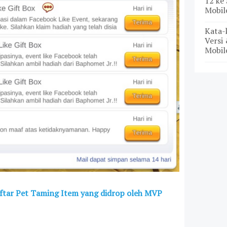
12 ke 
Mobil
Kata-
Versi 
Mobil
ftar Pet Taming Item yang didrop oleh MVP