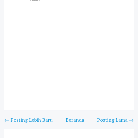
← Posting Lebih Baru
Beranda
Posting Lama →