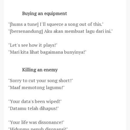
Buying an equipment
"[hums a tune] I'll squeeze a song out of this."
"[bersenandung] Aku akan membuat lagu dari ini."
"Let's see how it plays!"
"Mari kita lihat bagaimana bunyinya!"
Killing an enemy
"Sorry to cut your song short!"
"Maaf memotong lagumu!"
"Your data's been wiped!"
"Datamu telah dihapus!"
"Your life was dissonance!"
"Hidupmu penuh disonansi!"