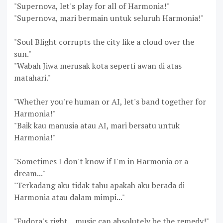
"Supernova, let's play for all of Harmonia!"
"Supernova, mari bermain untuk seluruh Harmonia!"
"Soul Blight corrupts the city like a cloud over the
sun."
"Wabah Jiwa merusak kota seperti awan di atas
matahari."
"Whether you're human or AI, let's band together for
Harmonia!"
"Baik kau manusia atau AI, mari bersatu untuk
Harmonia!"
"Sometimes I don't know if I'm in Harmonia or a
dream..."
"Terkadang aku tidak tahu apakah aku berada di
Harmonia atau dalam mimpi..."
"Eudora's right... music can absolutely be the remedy!"