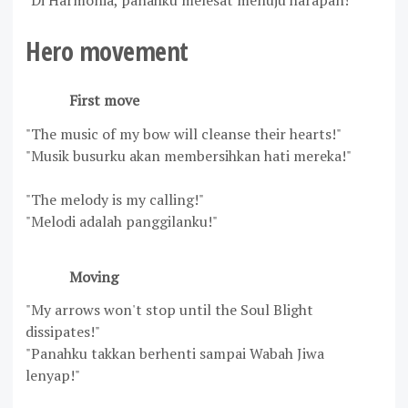
"Di Harmonia, panahku melesat menuju harapan!"
Hero movement
First move
"The music of my bow will cleanse their hearts!"
"Musik busurku akan membersihkan hati mereka!"
"The melody is my calling!"
"
Melodi adalah panggilanku!"
Moving
"My arrows won't stop until the Soul Blight
dissipates!"
"Panahku takkan berhenti sampai Wabah Jiwa
lenyap!"