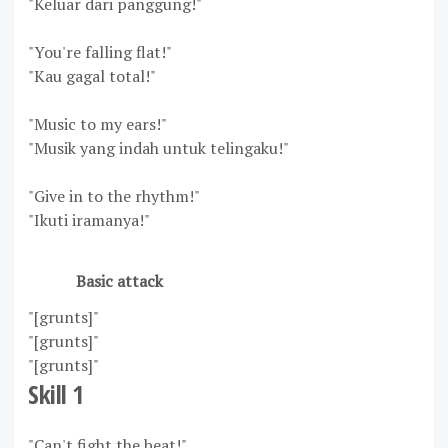
"Keluar dari panggung!"
"You're falling flat!"
"Kau gagal total!"
"Music to my ears!"
"Musik yang indah untuk telingaku!"
"Give in to the rhythm!"
"Ikuti iramanya!"
Basic attack
"[grunts]"
"[grunts]"
"[grunts]"
Skill 1
"Can't fight the beat!"