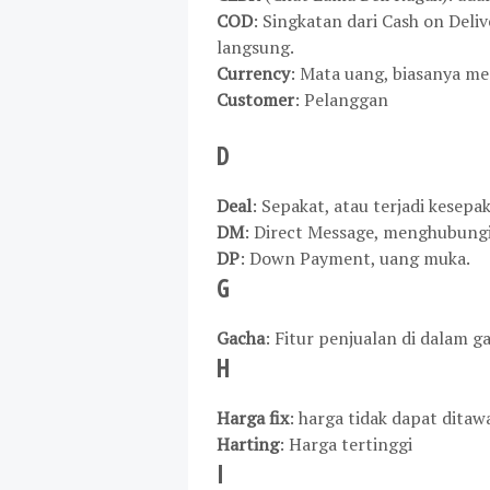
COD
: Singkatan dari Cash on Deli
langsung.
Currency
: Mata uang, biasanya me
Customer
: Pelanggan
D
Deal
: Sepakat, atau terjadi kesep
DM
: Direct Message, menghubungi
DP
: Down Payment, uang muka.
G
Gacha
: Fitur penjualan di dalam g
H
Harga fix
: harga tidak dapat ditawa
Harting
: Harga tertinggi
I