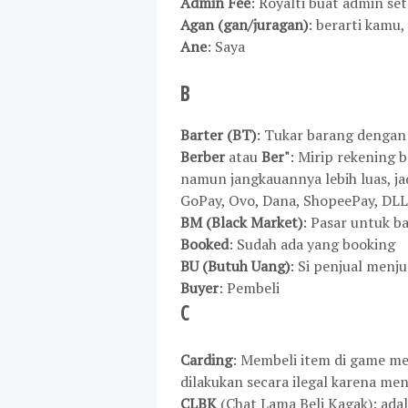
Admin Fee
: Royalti buat admin set
Agan (gan/juragan)
: berarti kamu
Ane
: Saya
B
Barter (BT)
: Tukar barang dengan 
Berber
atau
Ber"
: Mirip rekening 
namun jangkauannya lebih luas, ja
GoPay, Ovo, Dana, ShopeePay, DLL
BM (Black Market)
: Pasar untuk ba
Booked
: Sudah ada yang booking
BU (Butuh Uang)
: Si penjual menj
Buyer
: Pembeli
C
Carding
: Membeli item di game m
dilakukan secara ilegal karena me
CLBK
(Chat Lama Beli Kagak): ada