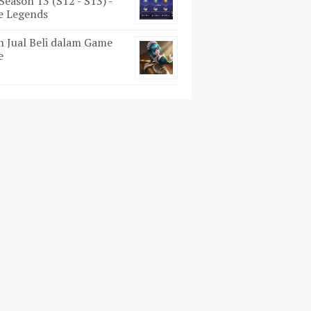
Season 13 (S12 - S13) -
e Legends
ah Jual Beli dalam Game
e