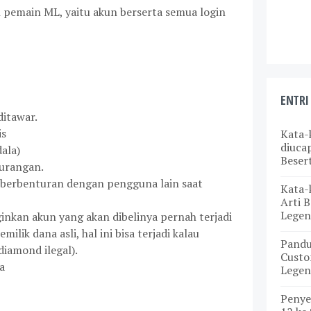
h pemain ML, yaitu akun berserta semua login
ENTRI
ditawar.
is
Kata-
diuca
ala)
Beser
kurangan.
k berbenturan dengan pengguna lain saat
Kata-
Arti B
Legen
inkan akun yang akan dibelinya pernah terjadi
lik dana asli, hal ini bisa terjadi kalau
Pand
iamond ilegal).
Custo
a
Legen
Penye