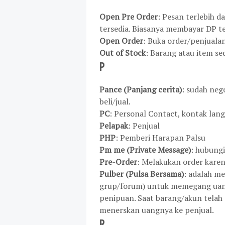
Open Pre Order
: Pesan terlebih d
tersedia. Biasanya membayar DP te
Open Order
: Buka order/penjuala
Out of Stock
: Barang atau item se
P
Pance (Panjang cerita)
: sudah neg
beli/jual.
PC
: Personal Contact, kontak lang
Pelapak
: Penjual
PHP
: Pemberi Harapan Palsu
Pm me (Private Message)
: hubungi
Pre-Order
: Melakukan order karen
Pulber (Pulsa Bersama)
: adalah m
grup/forum) untuk memegang uang
penipuan. Saat barang/akun telah 
menerskan uangnya ke penjual.
R