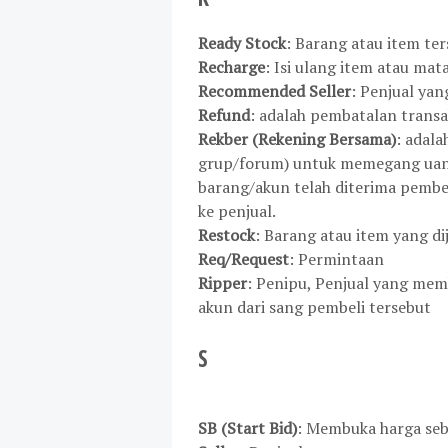
Ready Stock
: Barang atau item ter
Recharge
: Isi ulang item atau ma
Recommended Seller
: Penjual ya
Refund
: adalah pembatalan trans
Rekber (Rekening Bersama)
: adal
grup/forum) untuk memegang uan
barang/akun telah diterima pembe
ke penjual.
Restock
: Barang atau item yang dij
Req/Request
: Permintaan
Ripper
: Penipu, Penjual yang me
akun dari sang pembeli tersebut
S
SB (Start Bid)
: Membuka harga sebu