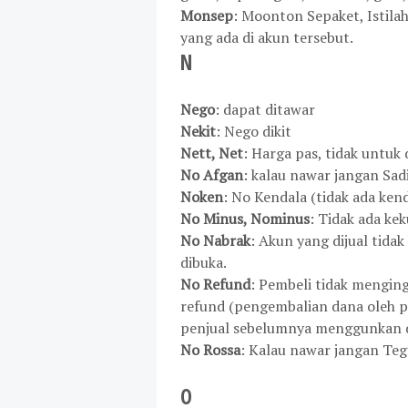
Monsep
: Moonton Sepaket, Istila
yang ada di akun tersebut.
N
Nego
: dapat ditawar
Nekit
: Nego dikit
Nett, Net
: Harga pas, tidak untuk 
No Afgan
: kalau nawar jangan Sad
Noken
: No Kendala (tidak ada kend
No Minus, Nominus
: Tidak ada ke
No Nabrak
: Akun yang dijual tida
dibuka.
No Refund
: Pembeli tidak menging
refund (pengembalian dana oleh pemi
penjual sebelumnya menggunkan d
No Rossa
: Kalau nawar jangan Teg
O