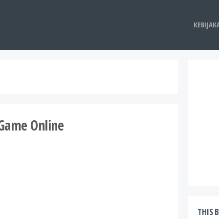
KEBIJAK
m Game Online
THIS 