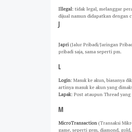
Illegal
: tidak legal, melanggar pe
dijual namun didapatkan dengan c
J
Japri
(Jalur Pribadi/Jaringan Prib
pribadi saja, sama seperti pm.
L
Login
: Masuk ke akun, biasanya dik
artinya masuk ke akun yang dimaks
Lapak
: Post ataupun Thread yang
M
MicroTransaction
(Transaksi Mikro
game, seperti gem, diamond, gold, 