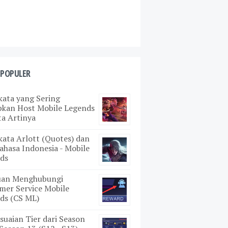
 POPULER
kata yang Sering
pkan Host Mobile Legends
ta Artinya
kata Arlott (Quotes) dan
ahasa Indonesia - Mobile
ds
uan Menghubungi
mer Service Mobile
ds (CS ML)
suaian Tier dari Season