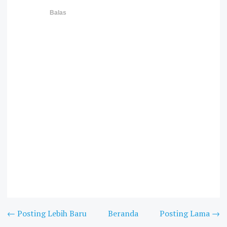
Balas
← Posting Lebih Baru
Beranda
Posting Lama →