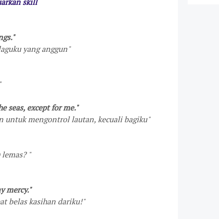
arkan skill
ngs."
-laguku yang anggun
"
"
e seas, except for me."
 untuk mengontrol lautan, kecuali bagiku
"
) lemas?
"
y mercy."
t belas kasihan dariku!"