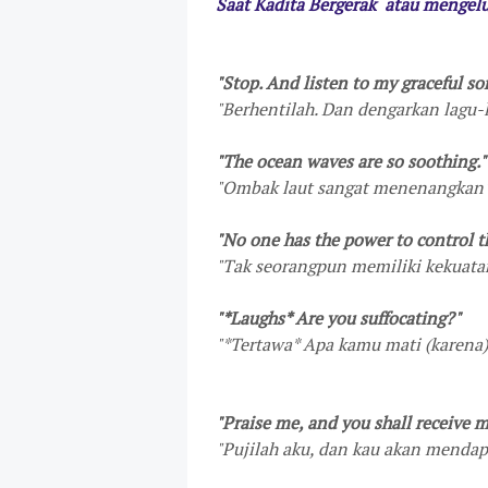
Saat Kadita
Bergerak atau mengelu
"Stop. And listen to my graceful so
"
Berhentilah. Dan dengarkan lagu
"The ocean waves are so soothing."
"
Ombak laut sangat menenangkan
"No one has the power to control th
"Tak seorangpun memiliki kekuatan
"*Laughs* Are you suffocating?"
"
*Tertawa* Apa kamu mati (karena
"Praise me, and you shall receive m
"Pujilah aku, dan kau akan mendapa