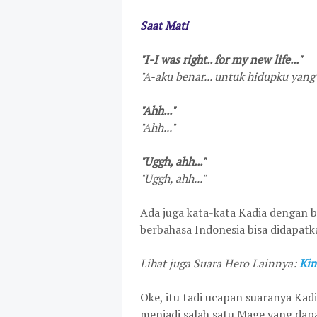
Saat Mati
"I-I was right.. for my new life..."
"A-aku benar... untuk hidupku yang 
"Ahh..."
"Ahh..."
"Uggh, ahh..."
"Uggh, ahh..."
Ada juga kata-kata Kadia dengan b
berbahasa Indonesia bisa didapat
Lihat juga Suara Hero Lainnya:
Ki
Oke, itu tadi ucapan suaranya Kad
menjadi salah satu Mage yang dap