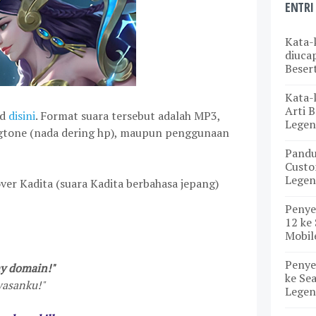
ENTRI
Kata-
diuca
Beser
Kata-
Arti B
ad
disini
. Format suara tersebut adalah MP3,
Legen
ngtone (nada dering hp), maupun penggunaan
Pand
Custo
Legen
er Kadita (suara Kadita berbahasa jepang)
Penye
12 ke 
Mobil
Penye
my domain!"
ke Sea
wasanku!"
Legen