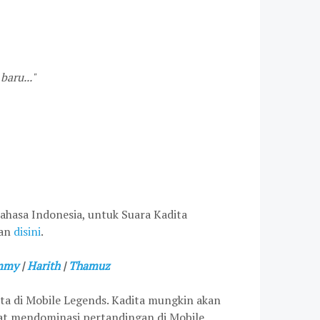
baru..."
ahasa Indonesia, untuk Suara Kadita
kan
disini
.
mmy
|
Harith
|
Thamuz
ita
di Mobile Legends. Kadita mungkin akan
at mendominasi pertandingan di Mobile