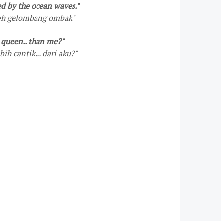
red by the ocean waves."
leh gelombang ombak
"
l queen.. than me?"
ih cantik... dari aku?"