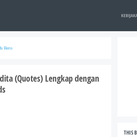
KEBIJAK
ds Hero
adita (Quotes) Lengkap dengan
ds
THIS 