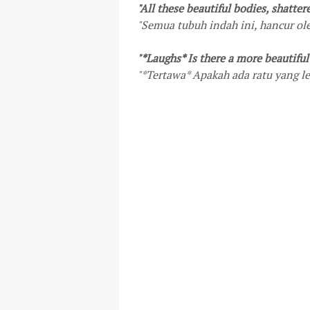
"All these beautiful bodies, shatte
"
Semua tubuh indah ini, hancur o
"*Laughs* Is there a more beautifu
"*Tertawa* Apakah ada ratu yang leb