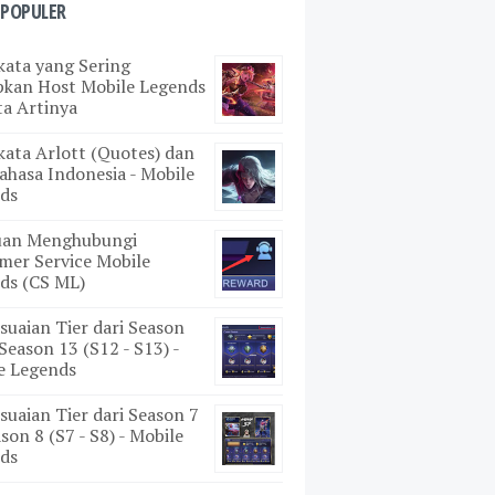
 POPULER
kata yang Sering
pkan Host Mobile Legends
ta Artinya
kata Arlott (Quotes) dan
ahasa Indonesia - Mobile
ds
uan Menghubungi
mer Service Mobile
ds (CS ML)
suaian Tier dari Season
Season 13 (S12 - S13) -
e Legends
suaian Tier dari Season 7
son 8 (S7 - S8) - Mobile
ds